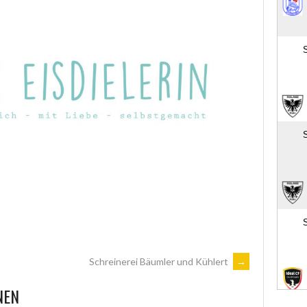
Schreinerei Bäumler und Kühlert
→
NEN