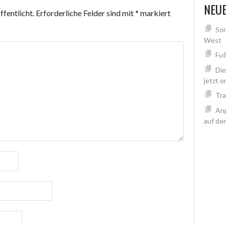
NEUE
fentlicht.
Erforderliche Felder sind mit
*
markiert
Som
West
Fuß
Di
jetzt o
Tra
Anp
auf de