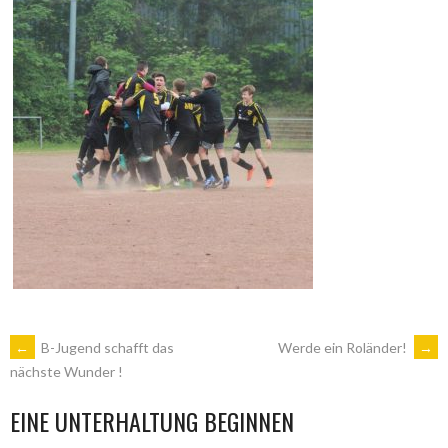
ARTIKEL-
←
B-Jugend schafft das
Werde ein Roländer!
→
nächste Wunder !
NAVIGATION
EINE UNTERHALTUNG BEGINNEN