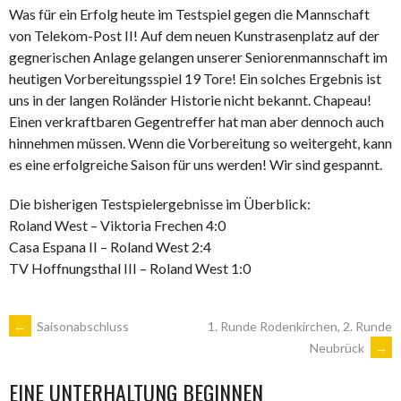
Was für ein Erfolg heute im Testspiel gegen die Mannschaft
von Telekom-Post II! Auf dem neuen Kunstrasenplatz auf der
gegnerischen Anlage gelangen unserer Seniorenmannschaft im
heutigen Vorbereitungsspiel 19 Tore! Ein solches Ergebnis ist
uns in der langen Roländer Historie nicht bekannt. Chapeau!
Einen verkraftbaren Gegentreffer hat man aber dennoch auch
hinnehmen müssen. Wenn die Vorbereitung so weitergeht, kann
es eine erfolgreiche Saison für uns werden! Wir sind gespannt.
Die bisherigen Testspielergebnisse im Überblick:
Roland West – Viktoria Frechen 4:0
Casa Espana II – Roland West 2:4
TV Hoffnungsthal III – Roland West 1:0
ARTIKEL-
←
Saisonabschluss
1. Runde Rodenkirchen, 2. Runde
Neubrück
→
NAVIGATION
EINE UNTERHALTUNG BEGINNEN