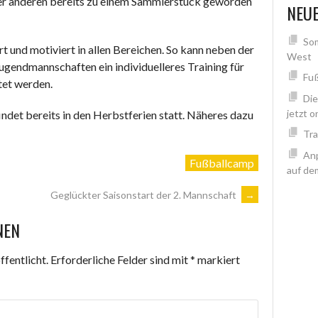
oder anderen bereits zu einem Sammlerstück geworden
NEUE
Som
t und motiviert in allen Bereichen. So kann neben der
West
ugendmannschaften ein individuelleres Training für
Fuß
et werden.
Di
jetzt o
det bereits in den Herbstferien statt. Näheres dazu
Tra
Anp
Fußballcamp
auf de
Geglückter Saisonstart der 2. Mannschaft
→
NEN
fentlicht.
Erforderliche Felder sind mit
*
markiert