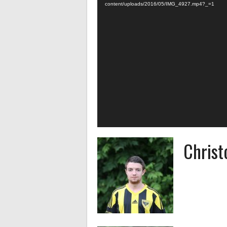
content/uploads/2016/05/IMG_4927.mp4?_=1
Christ