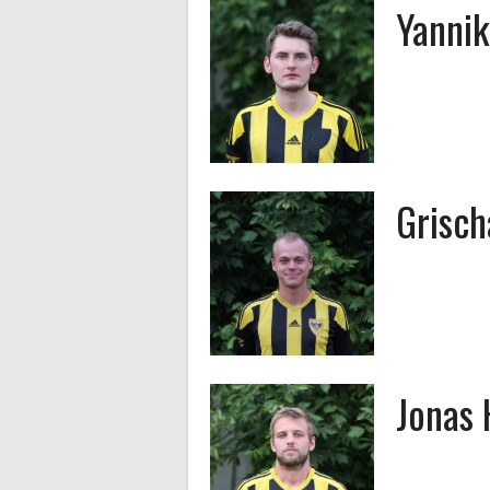
Yannik
Grisch
Jonas 