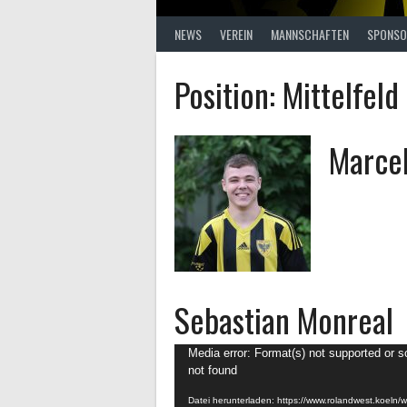
NEWS
VEREIN
MANNSCHAFTEN
SPONSO
Position:
Mittelfeld 
Marcel
Sebastian Monreal
Video-
Media error: Format(s) not supported or s
not found
Player
Datei herunterladen: https://www.rolandwest.koeln/w