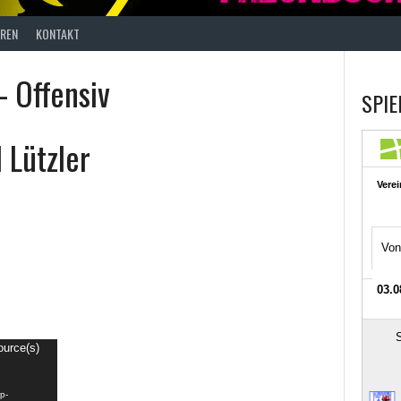
REN
KONTAKT
- Offensiv
SPIE
 Lützler
ource(s)
p-