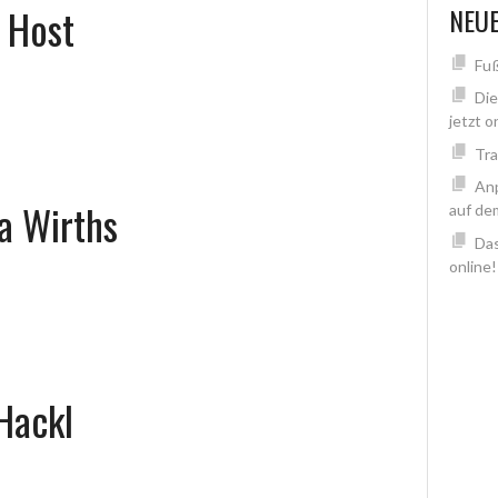
 Host
NEUE
Fuß
Di
jetzt o
Tra
Anp
a Wirths
auf de
Das
online!
Hackl